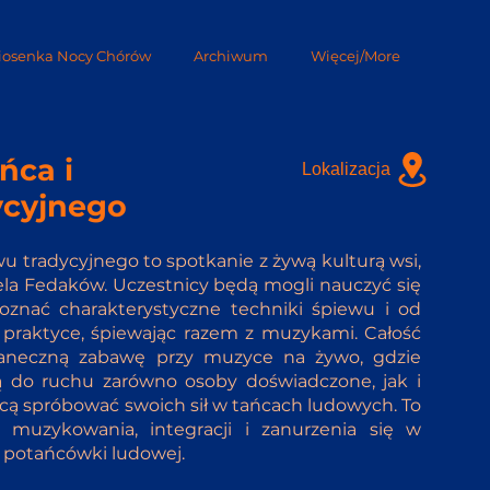
iosenka Nocy Chórów
Archiwum
Więcej/More
ńca i
Lokalizacja
ycyjnego
wu tradycyjnego to spotkanie z żywą kulturą wsi,
la Fedaków. Uczestnicy będą mogli nauczyć się
poznać charakterystyczne techniki śpiewu i od
 praktyce, śpiewając razem z muzykami. Całość
taneczną zabawę przy muzyce na żywo, gdzie
do ruchu zarówno osoby doświadczone, jak i
hcą spróbować swoich sił w tańcach ludowych. To
muzykowania, integracji i zanurzenia się w
j potańcówki ludowej.