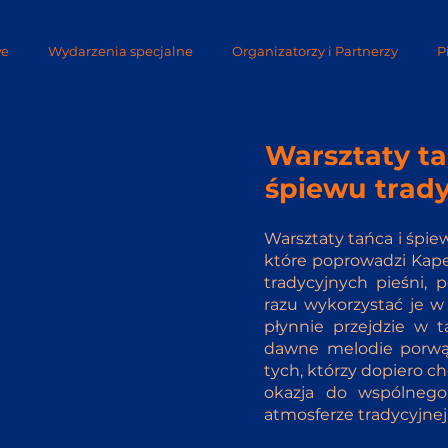
we
Wydarzenia specjalne
Organizatorzy i Partnerzy
P
Warsztaty ta
śpiewu trad
Warsztaty tańca i śpie
które poprowadzi Kape
tradycyjnych pieśni, 
razu wykorzystać je w
płynnie przejdzie w 
dawne melodie porwą 
tych, którzy dopiero c
okazja do wspólnego 
atmosferze tradycyjne