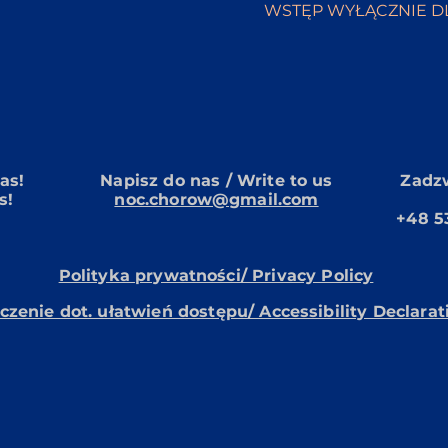
WSTĘP WYŁĄCZNIE D
as!
Napisz do nas / Write to us
Zadzw
s!
noc.chorow@gmail.com
+48 5
Polityka prywatności/ Privacy Policy
zenie dot. ułatwień dostępu/ Accessibility Declarat