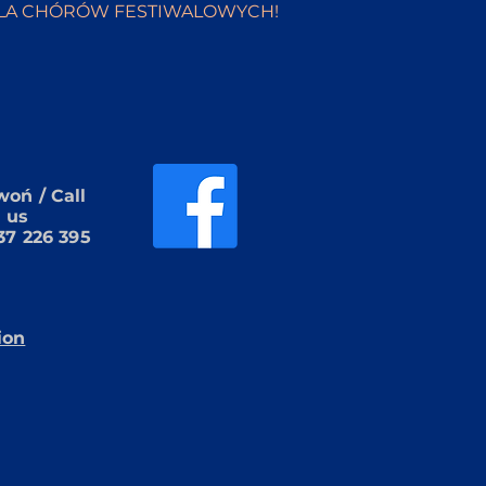
LA CHÓRÓW FESTIWALOWYCH!
oń / Call
us
37 226 395
ion